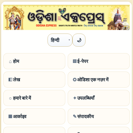
🌙
भाषा
⌂
होम
▤
ई-पेपर
◧
लेख
◎
ओडिशा एक नज़र में
○
हमारे बारे में
✦
उपलब्धियाँ
▦
आर्काइव
✎
संपादकीय